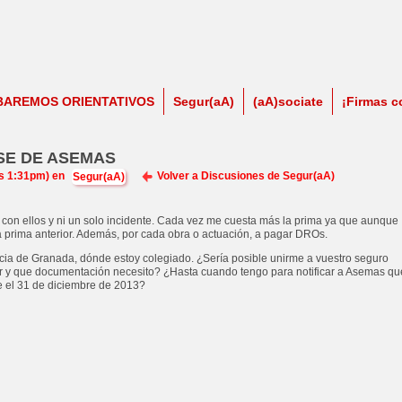
BAREMOS ORIENTATIVOS
Segur(aA)
(aA)sociate
¡Firmas c
SE DE ASEMAS
as 1:31pm) en
Volver a Discusiones de Segur(aA)
Segur(aA)
 con ellos y ni un solo incidente. Cada vez me cuesta más la prima ya que aunque
la prima anterior. Además, por cada obra o actuación, a pagar DROs.
ncia de Granada, dónde estoy colegiado. ¿Sería posible unirme a vuestro seguro
er y que documentación necesito? ¿Hasta cuando tengo para notificar a Asemas q
e el 31 de diciembre de 2013?