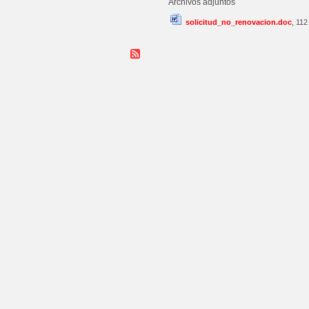
Archivos adjuntos
solicitud_no_renovacion.doc
, 112