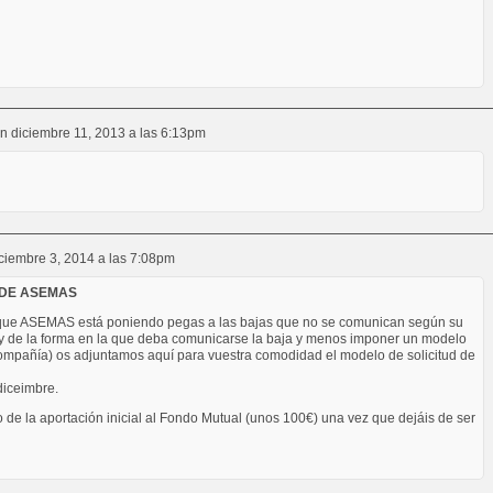
n
diciembre 11, 2013 a las 6:13pm
ciembre 3, 2014 a las 7:08pm
 DE ASEMAS
ue ASEMAS está poniendo pegas a las bajas que no se comunican según su
ley de la forma en la que deba comunicarse la baja y menos imponer un modelo
ompañía) os adjuntamos aquí para vuestra comodidad el modelo de solicitud de
diceimbre.
 de la aportación inicial al Fondo Mutual (unos 100€) una vez que dejáis de ser