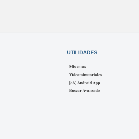
UTILIDADES
Mis cosas
Vídeominutoriales
[cA] Android App
Buscar Avanzado
_____________________________________________________________
___________________________________________________________