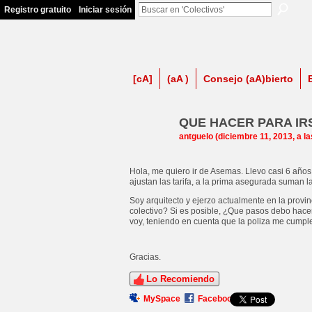
Registro gratuito
Iniciar sesión
firma contra LSP
[cA]
(aA )
Consejo (aA)bierto
QUE HACER PARA IR
antguelo
(diciembre 11, 2013, a l
Hola, me quiero ir de Asemas. Llevo casi 6 años
ajustan las tarifa, a la prima asegurada suman 
Soy arquitecto y ejerzo actualmente en la provi
colectivo? Si es posible, ¿Que pasos debo hac
voy, teniendo en cuenta que la poliza me cumpl
Gracias.
Lo Recomiendo
MySpace
Facebook