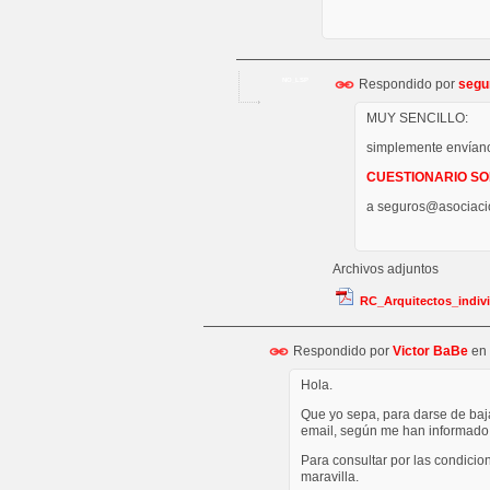
Respondido por
segu
NO_LSP
MUY SENCILLO:
simplemente envíanos
CUESTIONARIO SO
a seguros@
asociaci
Archivos adjuntos
RC_Arquitectos_indiv
Respondido por
Victor BaBe
en
Hola.
Que yo sepa, para darse de baj
email, según me han informado 
Para consultar por las condici
maravilla.