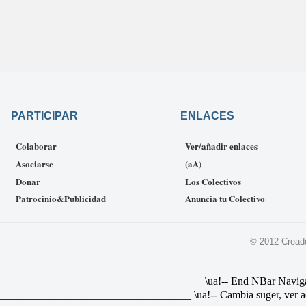
PARTICIPAR
ENLACES
Colaborar
Ver/añadir enlaces
Asociarse
(aA)
Donar
Los Colectivos
Patrocinio&Publicidad
Anuncia tu Colectivo
© 2012 Cread
________________________________ \ua!-- End NBar Navigat Link 
________________________________ \ua!-- Cambia suger, ver ad