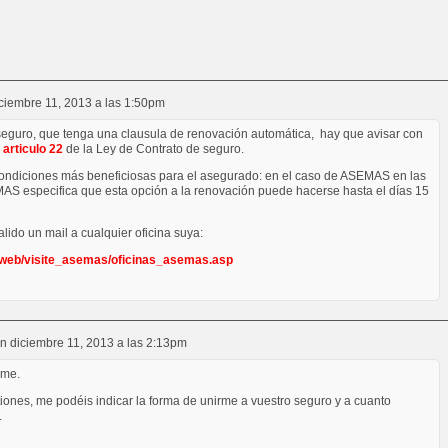
ciembre 11, 2013 a las 1:50pm
seguro, que tenga una clausula de renovación automática, hay que avisar con
l
articulo 22
de la Ley de Contrato de seguro.
condiciones más beneficiosas para el asegurado: en el caso de ASEMAS en las
S especifica que esta opción a la renovación puede hacerse hasta el días 15
lido un mail a cualquier oficina suya:
/web/visite_asemas/oficinas_asemas.asp
n
diciembre 11, 2013 a las 2:13pm
rme.
tiones, me podéis indicar la forma de unirme a vuestro seguro y a cuanto
.