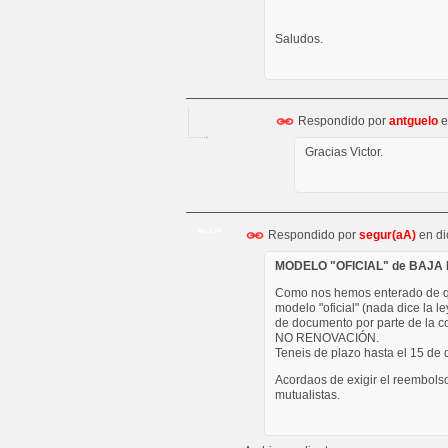
Saludos.
Respondido por
antguelo
e
Gracias Victor.
Respondido por
segur(aA)
en
di
NO_LSP
MODELO "OFICIAL" de BAJA
Como nos hemos enterado de q
modelo "oficial" (nada dice la 
de documento por parte de la c
NO RENOVACIÓN.
Teneis de plazo hasta el 15 de 
Acordaos de exigir el reembolso
mutualistas.