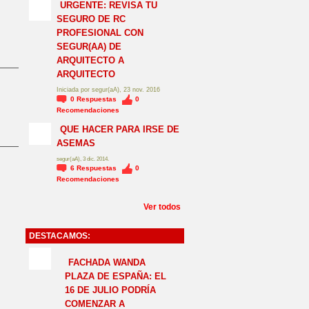
NO_LSP
URGENTE: REVISA TU
SEGURO DE RC
PROFESIONAL CON
SEGUR(AA) DE
ARQUITECTO A
ARQUITECTO
Iniciada por segur(aA), 23 nov. 2016
0
Respuestas
0
Recomendaciones
QUE HACER PARA IRSE DE
ASEMAS
segur(aA), 3 dic. 2014.
6
Respuestas
0
Recomendaciones
Ver todos
DESTACAMOS:
NO_LSP
FACHADA WANDA
PLAZA DE ESPAÑA: EL
16 DE JULIO PODRÍA
COMENZAR A