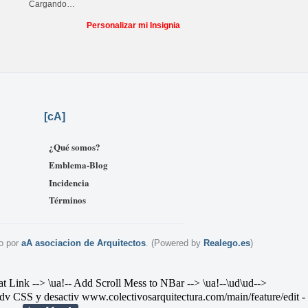
Cargando…
Personalizar mi Insignia
[
cA]
¿Qué somos?
Emblema-Blog
Incidencia
Términos
o por
aA asociacion de Arquitectos
. (Powered by
Realego.es
)
--> \ua!-- Add Scroll Mess to NBar --> \ua!--\ud
\ud-->
v CSS y desactiv
www.colectivosarquitectura.com/main/feature/edit
-