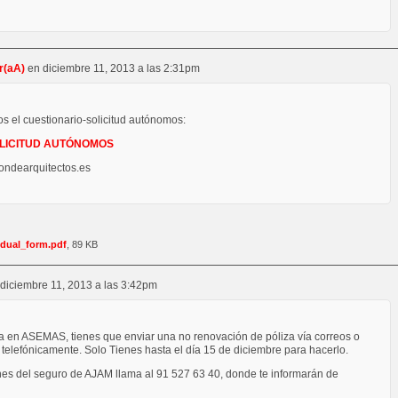
r(aA)
en
diciembre 11, 2013 a las 2:31pm
 el cuestionario-solicitud autónomos:
LICITUD AUTÓNOMOS
ondearquitectos.es
idual_form.pdf
, 89 KB
diciembre 11, 2013 a las 3:42pm
a en ASEMAS, tienes que enviar una no renovación de póliza vía correos o
telefónicamente. Solo Tienes hasta el día 15 de diciembre para hacerlo.
ones del seguro de AJAM llama al
91 527 63 40, donde te informarán de