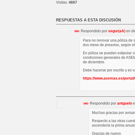
Visitas:
4667
RESPUESTAS A ESTA DISCUSIÓN
Respondido por
segur(aA)
en
di
NO_LSP
Para no renovar una póliza de 
dos mese de preaviso, según e
En póliza se pueden estipular 
condiciones generales de ASEMA
de diciembre.
Debe hacerse por escrito y es va
https://www.asemas.es/portal
Respondido por
antguelo
e
Muchas gracias por avisa
Respecto a las otras cues
ascendería la prima anual
Gracias de nuevo.