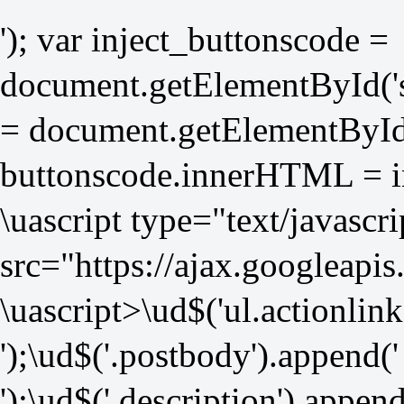
'); var inject_buttonscode =
document.getElementById('so
= document.getElementById(
buttonscode.innerHTML = i
\uascript type="text/javascri
src="
https://ajax.googleapis
\uascript>\ud$('ul.actionlink
');\ud$('.postbody').append('
');\ud$('.description').append