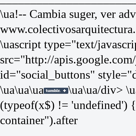
\ua!-- Cambia suger, ver ad
www.colectivosarquitectura.
\uascript type="text/javascri
src="
http://apis.google.com/
id="social_buttons" style="
\ua
\ua
\ua
\ua
\ua/div> \u
(typeof(x$) != 'undefined') 
container").after