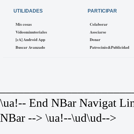
UTILIDADES
PARTICIPAR
Mis cosas
Colaborar
Vídeominutoriales
Asociarse
[cA] Android App
Donar
Buscar Avanzado
Patrocinio&Publicidad
______________________
\ua!-- End NBar Navigat Lin
NBar --> \ua!--\ud
\ud-->
______________________