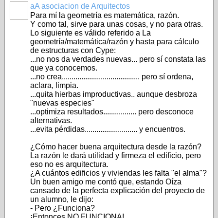
aA asociacion de Arquitectos
NO_LSP
Para mí la geometría es matemática, razón.
Y como tal, sirve para unas cosas, y no para otras.
Lo siguiente es válido referido a La
geometría/matemática/razón y hasta para cálculo
de estructuras con Cype:
...no nos da verdades nuevas... pero sí constata las
que ya conocemos.
...no crea........................................ pero sí ordena,
aclara, limpia.
...quita hierbas improductivas.. aunque desbroza
"nuevas especies"
...optimiza resultados................. pero desconoce
alternativas.
...evita pérdidas........................... y encuentros.
¿Cómo hacer buena arquitectura desde la razón?
La razón le dará utilidad y firmeza el edificio, pero
eso no es arquitectura.
¿A cuántos edificios y viviendas les falta "el alma"?
Un buen amigo me contó que, estando Oíza
cansado de la perfecta explicación del proyecto de
un alumno, le dijo:
- Pero ¿Funciona?
¡Entonces NO FUNCIONA!