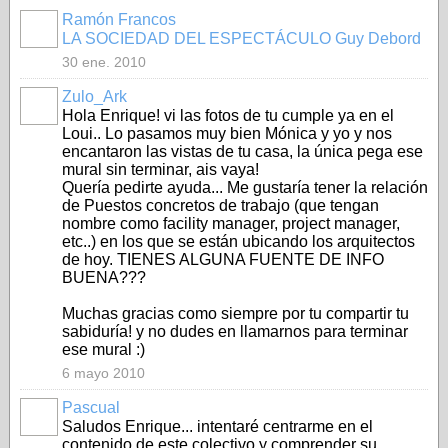
Ramón Francos
RESPONS(AA)BLES
LA SOCIEDAD DEL ESPECTÁCULO Guy Debord
30 ene. 2010
Zulo_Ark
Hola Enrique! vi las fotos de tu cumple ya en el
Loui.. Lo pasamos muy bien Mónica y yo y nos
encantaron las vistas de tu casa, la única pega ese
mural sin terminar, ais vaya!
Quería pedirte ayuda... Me gustaría tener la relación
de Puestos concretos de trabajo (que tengan
nombre como facility manager, project manager,
etc..) en los que se están ubicando los arquitectos
de hoy. TIENES ALGUNA FUENTE DE INFO
BUENA???
Muchas gracias como siempre por tu compartir tu
sabiduría! y no dudes en llamarnos para terminar
ese mural :)
6 mayo 2010
Pascual
Saludos Enrique... intentaré centrarme en el
contenido de este colectivo y comprender su