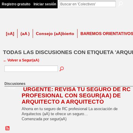
Registro gratuito
Iniciar sesión
firma contra LSP
[cA]
(aA )
Consejo (aA)bierto
BAREMOS ORIENTATIVO
TODAS LAS DISCUSIONES CON ETIQUETA 'ARQU
← Volver a Segur(aA)
Discusiones
URGENTE: REVISA TU SEGURO DE RC
NO_LSP
PROFESIONAL CON SEGUR(AA) DE
ARQUITECTO A ARQUITECTO
Ahorra en tu seguro de RC profesional La asociación de
Arquitectos (aA) te ofrece un seguro…
Comenzada por segur(aA)