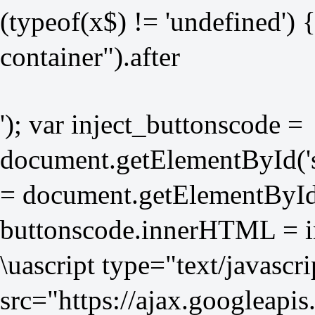
(typeof(x$) != 'undefined') 
container").after
'); var inject_buttonscode =
document.getElementById('so
= document.getElementById(
buttonscode.innerHTML = i
\uascript type="text/javascri
src="
https://ajax.googleapis