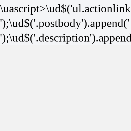
\uascript>\ud$('ul.actionlink
');\ud$('.postbody').append('
');\ud$('.description').append