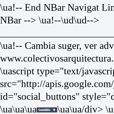
\ua!-- End NBar Navigat Lin
NBar --> \ua!--\ud
\ud-->
______________________
\ua!-- Cambia suger, ver ad
www.colectivosarquitectura.
\uascript type="text/javascri
src="
http://apis.google.com/
id="social_buttons" style="
\ua
\ua
\ua
\ua
\ua/div> \u