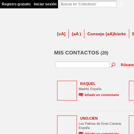
Registro gratuito
Iniciar sesión
firma contra LSP
[cA]
(aA )
Consejo (aA)bierto
MIS CONTACTOS
(20)
Búsque
RAQUEL
Madrid, España
Añadir un comentario
UNO.CIEN
Las Palmas de Gran Canaria,
España
Añadir un comentario