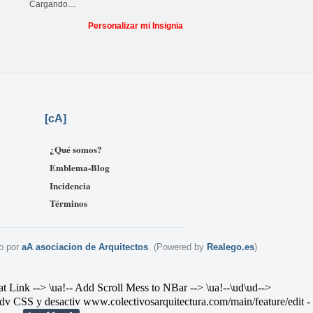
Cargando…
Personalizar mi Insignia
[
cA]
¿Qué somos?
Emblema-Blog
Incidencia
Términos
o por
aA asociacion de Arquitectos
. (Powered by
Realego.es
)
--> \ua!-- Add Scroll Mess to NBar --> \ua!--\ud
\ud-->
v CSS y desactiv
www.colectivosarquitectura.com/main/feature/edit
-