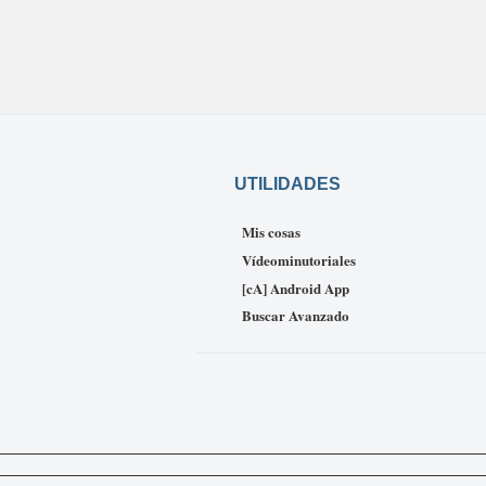
UTILIDADES
Mis cosas
Vídeominutoriales
[cA] Android App
Buscar Avanzado
_____________________________________________________________
___________________________________________________________