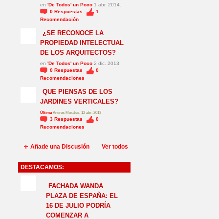
en
'De Todos' un Poco
1 abr. 2014.
0
Respuestas
1
Recomendación
¿SE RECONOCE LA
PROPIEDAD INTELECTUAL
DE LOS ARQUITECTOS?
en
'De Todos' un Poco
2 dic. 2013.
0
Respuestas
0
Recomendaciones
QUE PIENSAS DE LOS
JARDINES VERTICALES?
Última
Andres Morales, 12 abr. 2013
3
Respuestas
0
Recomendaciones
Añade una Discusión
Ver todos
DESTACAMOS:
NO_LSP
FACHADA WANDA
PLAZA DE ESPAÑA: EL
16 DE JULIO PODRÍA
COMENZAR A