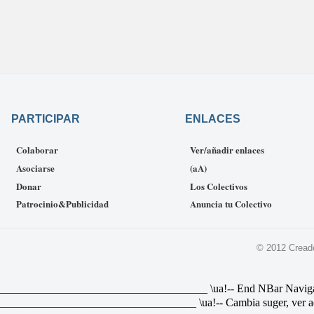
PARTICIPAR
ENLACES
Colaborar
Ver/añadir enlaces
Asociarse
(aA)
Donar
Los Colectivos
Patrocinio&Publicidad
Anuncia tu Colectivo
© 2012 Cread
________________________________ \ua!-- End NBar Navigat Link 
________________________________ \ua!-- Cambia suger, ver ad