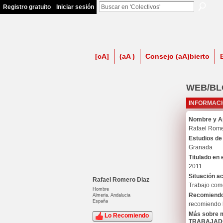
Registro gratuito
Iniciar sesión
firma contra LSP
[cA]
(aA )
Consejo (aA)bierto
WEB/BL
INFORMACI
Nombre y Ap
Rafael Rome
Estudios de 
Granada
Titulado en e
2011
Situación a
Rafael Romero Diaz
Trabajo com
Hombre
Recomiendo l
Almeria, Andalucia
España
recomiendo l
Más sobre m
Lo Recomiendo
TRABAJADO