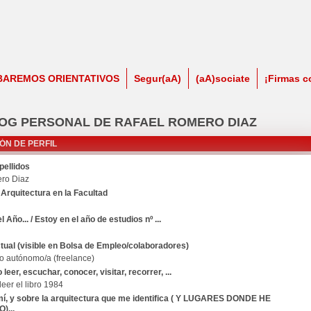
BAREMOS ORIENTATIVOS
Segur(aA)
(aA)sociate
¡Firmas c
OG PERSONAL DE RAFAEL ROMERO DIAZ
ÓN DE PERFIL
ellidos
ro Diaz
Arquitectura en la Facultad
l Año... / Estoy en el año de estudios nº ...
ctual (visible en Bolsa de Empleo/colaboradores)
o autónomo/a (freelance)
eer, escuchar, conocer, visitar, recorrer, ...
eer el libro 1984
í, y sobre la arquitectura que me identifica ( Y LUGARES DONDE HE
)...