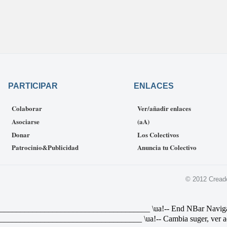
PARTICIPAR
ENLACES
Colaborar
Ver/añadir enlaces
Asociarse
(aA)
Donar
Los Colectivos
Patrocinio&Publicidad
Anuncia tu Colectivo
© 2012 Cread
________________________________ \ua!-- End NBar Navigat Link 
________________________________ \ua!-- Cambia suger, ver ad