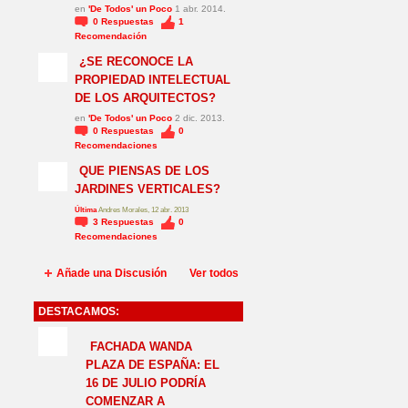
en
'De Todos' un Poco
1 abr. 2014.
0
Respuestas
1
Recomendación
¿SE RECONOCE LA
PROPIEDAD INTELECTUAL
DE LOS ARQUITECTOS?
en
'De Todos' un Poco
2 dic. 2013.
0
Respuestas
0
Recomendaciones
QUE PIENSAS DE LOS
JARDINES VERTICALES?
Última
Andres Morales, 12 abr. 2013
3
Respuestas
0
Recomendaciones
Añade una Discusión
Ver todos
DESTACAMOS:
NO_LSP
FACHADA WANDA
PLAZA DE ESPAÑA: EL
16 DE JULIO PODRÍA
COMENZAR A