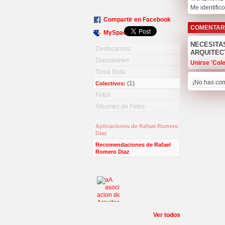
Me identific
Compartir en Facebook
COMENTAR
MySpace
NECESITA
Destacamos:
ARQUITEC
Discusiones
Unirse 'Cole
Toma Nota:
¡No has com
(1)
Colectivos:
Fotos
Álbumes de Fotos
Aplicaciones de Rafael Romero
Diaz
Recomendaciones de Rafael
Romero Diaz
Ver todos