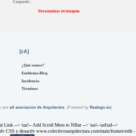
Cargando…
Personalizar mi Insignia
[
cA]
¿Qué somos?
Emblema-Blog
Incidencia
Términos
o por
aA asociacion de Arquitectos
. (Powered by
Realego.es
)
--> \ua!-- Add Scroll Mess to NBar --> \ua!--\ud
\ud-->
v CSS y desactiv
www.colectivosarquitectura.com/main/feature/edit
-