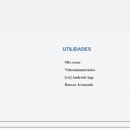
UTILIDADES
Mis cosas
Vídeominutoriales
[cA] Android App
Buscar Avanzado
_____________________________________________________________
___________________________________________________________