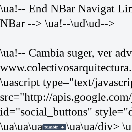
\ua!-- End NBar Navigat Lin
NBar --> \ua!--\ud
\ud-->
______________________
\ua!-- Cambia suger, ver ad
www.colectivosarquitectura.
\uascript type="text/javascri
src="
http://apis.google.com/
id="social_buttons" style="
\ua
\ua
\ua
\ua
\ua/div> \u