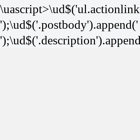
\uascript>\ud$('ul.actionlink
');\ud$('.postbody').append('
');\ud$('.description').append