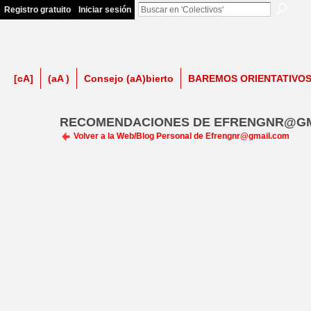
Registro gratuito
Iniciar sesión
firma contra LSP
[cA]
(aA )
Consejo (aA)bierto
BAREMOS ORIENTATIVO
RECOMENDACIONES DE EFRENGNR@GM
Volver a la Web/Blog Personal de Efrengnr@gmail.com