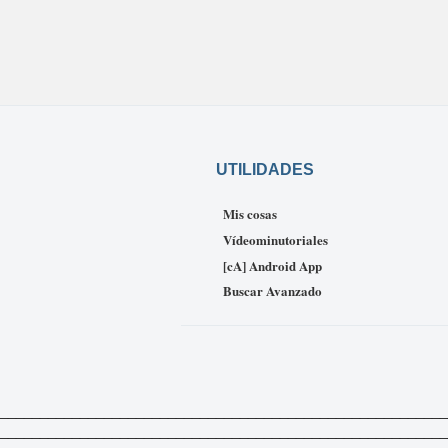
UTILIDADES
Mis cosas
Vídeominutoriales
[cA] Android App
Buscar Avanzado
_____________________________________________________________
___________________________________________________________