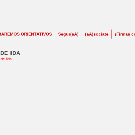
BAREMOS ORIENTATIVOS
Segur(aA)
(aA)sociate
¡Firmas c
E IIDA
de Iida