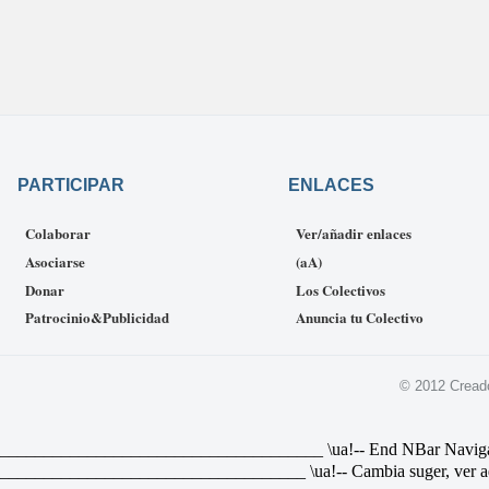
PARTICIPAR
ENLACES
Colaborar
Ver/añadir enlaces
Asociarse
(aA)
Donar
Los Colectivos
Patrocinio&Publicidad
Anuncia tu Colectivo
© 2012 Cread
________________________________ \ua!-- End NBar Navigat Link 
________________________________ \ua!-- Cambia suger, ver ad