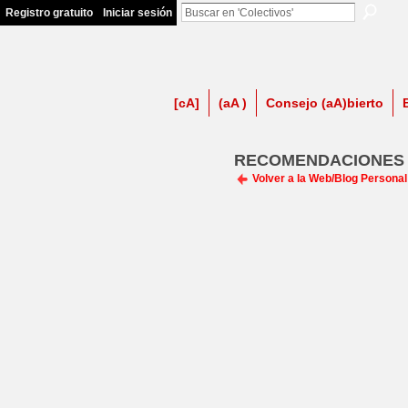
Registro gratuito
Iniciar sesión
firma contra LSP
[cA]
(aA )
Consejo (aA)bierto
RECOMENDACIONES D
Volver a la Web/Blog Personal 