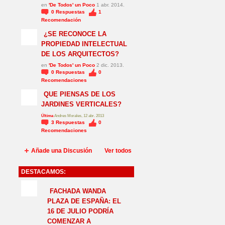
en
'De Todos' un Poco
1 abr. 2014.
0
Respuestas
1
Recomendación
¿SE RECONOCE LA
PROPIEDAD INTELECTUAL
DE LOS ARQUITECTOS?
en
'De Todos' un Poco
2 dic. 2013.
0
Respuestas
0
Recomendaciones
QUE PIENSAS DE LOS
JARDINES VERTICALES?
Última
Andres Morales, 12 abr. 2013
3
Respuestas
0
Recomendaciones
Añade una Discusión
Ver todos
DESTACAMOS:
NO_LSP
FACHADA WANDA
PLAZA DE ESPAÑA: EL
16 DE JULIO PODRÍA
COMENZAR A