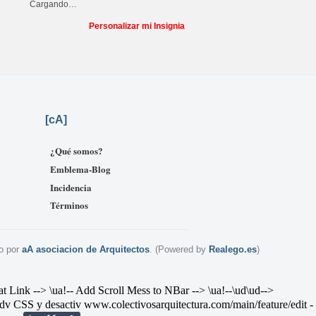
Cargando…
Personalizar mi Insignia
[
cA]
¿Qué somos?
Emblema-Blog
Incidencia
Términos
o por
aA asociacion de Arquitectos
. (Powered by
Realego.es
)
--> \ua!-- Add Scroll Mess to NBar --> \ua!--\ud
\ud-->
v CSS y desactiv
www.colectivosarquitectura.com/main/feature/edit
-