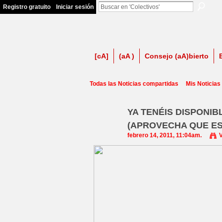
Registro gratuito
Iniciar sesión
firma contra LSP
[cA]
(aA )
Consejo (aA)bierto
Todas las Noticias compartidas
Mis Noticias
YA TENÉIS DISPONI
(APROVECHA QUE ES 
febrero 14, 2011, 11:04am.
V