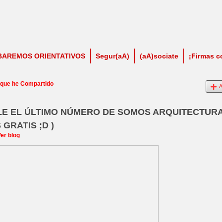
BAREMOS ORIENTATIVOS
Segur(aA)
(aA)sociate
¡Firmas c
 que he Compartido
A
BLE EL ÚLTIMO NÚMERO DE SOMOS ARQUITECTUR
GRATIS ;D )
er blog