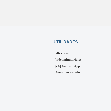
UTILIDADES
Mis cosas
Vídeominutoriales
[cA] Android App
Buscar Avanzado
_____________________________________________________________
___________________________________________________________