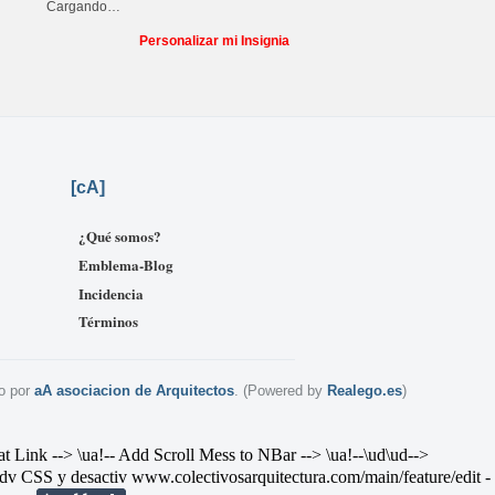
Cargando…
Personalizar mi Insignia
[
cA]
¿Qué somos?
Emblema-Blog
Incidencia
Términos
o por
aA asociacion de Arquitectos
. (Powered by
Realego.es
)
--> \ua!-- Add Scroll Mess to NBar --> \ua!--\ud
\ud-->
v CSS y desactiv
www.colectivosarquitectura.com/main/feature/edit
-