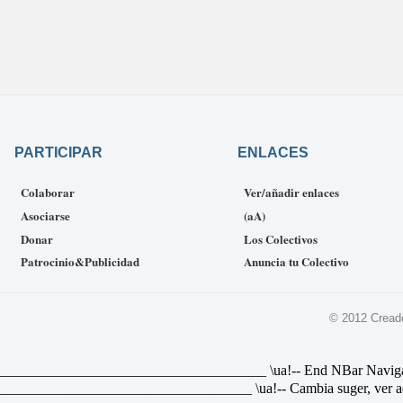
PARTICIPAR
ENLACES
Colaborar
Ver/añadir enlaces
Asociarse
(aA)
Donar
Los Colectivos
Patrocinio&Publicidad
Anuncia tu Colectivo
© 2012 Cread
________________________________ \ua!-- End NBar Navigat Link 
________________________________ \ua!-- Cambia suger, ver ad