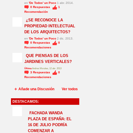
en
'De Todos' un Poco
1 abr. 2014.
0
Respuestas
1
Recomendación
¿SE RECONOCE LA
PROPIEDAD INTELECTUAL
DE LOS ARQUITECTOS?
en
'De Todos' un Poco
2 dic. 2013.
0
Respuestas
0
Recomendaciones
QUE PIENSAS DE LOS
JARDINES VERTICALES?
Última
Andres Morales, 12 abr. 2013
3
Respuestas
0
Recomendaciones
Añade una Discusión
Ver todos
DESTACAMOS:
NO_LSP
FACHADA WANDA
PLAZA DE ESPAÑA: EL
16 DE JULIO PODRÍA
COMENZAR A