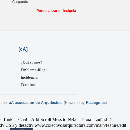
Cargando…
Personalizar mi Insignia
[
cA]
¿Qué somos?
Emblema-Blog
Incidencia
Términos
o por
aA asociacion de Arquitectos
. (Powered by
Realego.es
)
--> \ua!-- Add Scroll Mess to NBar --> \ua!--\ud
\ud-->
v CSS y desactiv
www.colectivosarquitectura.com/main/feature/edit
-