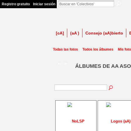
Registro gratuito
Iniciar sesión
firma contra LSP
[cA]
(aA )
Consejo (aA)bierto
Todas las fotos
Todos los álbumes
Mis fot
NO_LSP
ÁLBUMES DE AA ASO