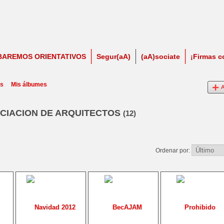
BAREMOS ORIENTATIVOS
Segur(aA)
(aA)sociate
¡Firmas c
os
Mis álbumes
A
CIACION DE ARQUITECTOS
(12)
Ordenar por: