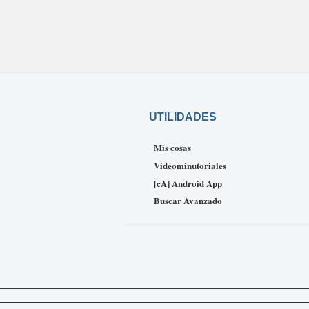
UTILIDADES
Mis cosas
Vídeominutoriales
[cA] Android App
Buscar Avanzado
_____________________________________________________________
___________________________________________________________