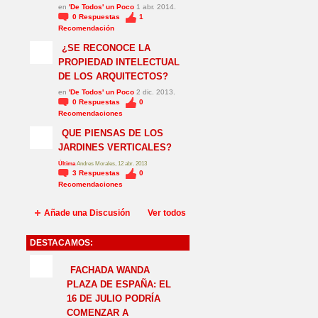
en
'De Todos' un Poco
1 abr. 2014.
0
Respuestas
1
Recomendación
¿SE RECONOCE LA
PROPIEDAD INTELECTUAL
DE LOS ARQUITECTOS?
en
'De Todos' un Poco
2 dic. 2013.
0
Respuestas
0
Recomendaciones
QUE PIENSAS DE LOS
JARDINES VERTICALES?
Última
Andres Morales, 12 abr. 2013
3
Respuestas
0
Recomendaciones
Añade una Discusión
Ver todos
DESTACAMOS:
NO_LSP
FACHADA WANDA
PLAZA DE ESPAÑA: EL
16 DE JULIO PODRÍA
COMENZAR A