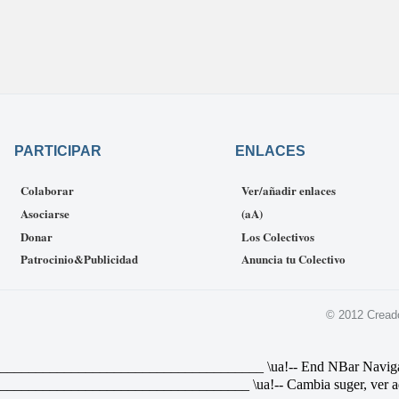
PARTICIPAR
ENLACES
Colaborar
Ver/añadir enlaces
Asociarse
(aA)
Donar
Los Colectivos
Patrocinio&Publicidad
Anuncia tu Colectivo
© 2012 Cread
________________________________ \ua!-- End NBar Navigat Link 
________________________________ \ua!-- Cambia suger, ver ad