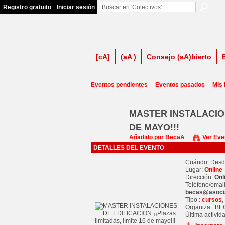
Registro gratuito
Iniciar sesión
firma contra LSP
[cA]
(aA )
Consejo (aA)bierto
Eventos pendientes
Eventos pasados
Mis
MASTER INSTALACION
DE MAYO!!!
Añadido por
BecaA
Ver Eve
DETALLES DEL EVENTO
Cuándo: Des
Lugar:
Online
Dirección:
Onl
Teléfono/emai
becas@
asoci
Tipo :
cursos
,
Organiza : B
Última activid