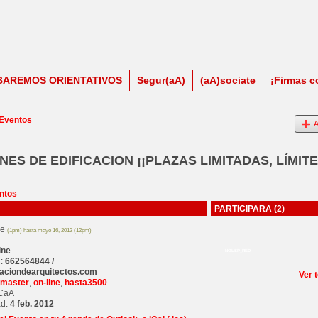
BAREMOS ORIENTATIVOS
Segur(aA)
(aA)sociate
¡Firmas c
 Eventos
A
ES DE EDIFICACION ¡¡PLAZAS LIMITADAS, LÍMITE
ntos
PARTICIPARÁ (2)
de
(1pm) hasta mayo 16, 2012 (12pm)
ine
NOLSP_RED
l:
662564844 /
aciondearquitectos.com
Ver 
master
,
on-line
,
hasta3500
ECaA
ad:
4 feb. 2012