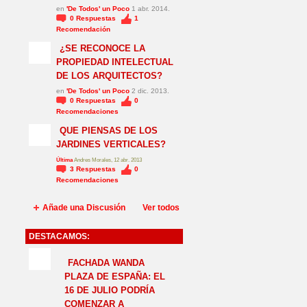
en
'De Todos' un Poco
1 abr. 2014.
0
Respuestas
1
Recomendación
¿SE RECONOCE LA
PROPIEDAD INTELECTUAL
DE LOS ARQUITECTOS?
en
'De Todos' un Poco
2 dic. 2013.
0
Respuestas
0
Recomendaciones
QUE PIENSAS DE LOS
JARDINES VERTICALES?
Última
Andres Morales, 12 abr. 2013
3
Respuestas
0
Recomendaciones
Añade una Discusión
Ver todos
DESTACAMOS:
NO_LSP
FACHADA WANDA
PLAZA DE ESPAÑA: EL
16 DE JULIO PODRÍA
COMENZAR A