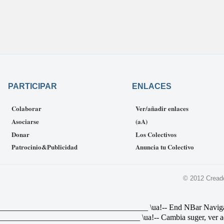
PARTICIPAR
ENLACES
Colaborar
Ver/añadir enlaces
Asociarse
(aA)
Donar
Los Colectivos
Patrocinio&Publicidad
Anuncia tu Colectivo
© 2012 Cread
________________________________ \ua!-- End NBar Navigat Link 
________________________________ \ua!-- Cambia suger, ver ad