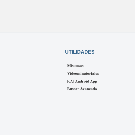
UTILIDADES
Mis cosas
Vídeominutoriales
[cA] Android App
Buscar Avanzado
_____________________________________________________________
___________________________________________________________