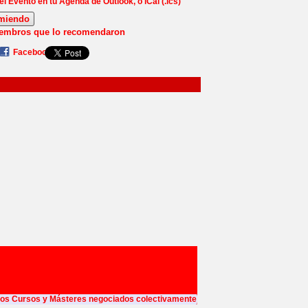
el Evento en tu Agenda de Outlook, o iCal (.ics)
miendo
iembros que lo recomendaron
Facebook
ros Cursos y Másteres negociados colectivamente