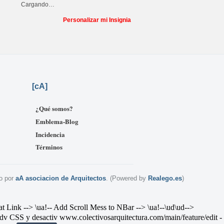
Cargando…
Personalizar mi Insignia
[
cA]
¿Qué somos?
Emblema-Blog
Incidencia
Términos
o por
aA asociacion de Arquitectos
. (Powered by
Realego.es
)
--> \ua!-- Add Scroll Mess to NBar --> \ua!--\ud
\ud-->
v CSS y desactiv
www.colectivosarquitectura.com/main/feature/edit
-