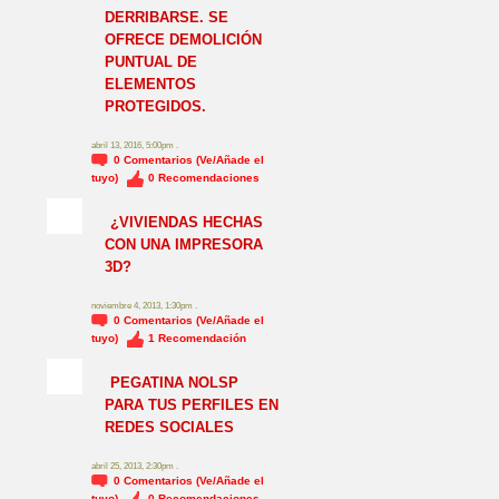
DERRIBARSE. SE
OFRECE DEMOLICIÓN
PUNTUAL DE
ELEMENTOS
PROTEGIDOS.
abril 13, 2016, 5:00pm .
0
Comentarios (Ve/Añade el
tuyo)
0
Recomendaciones
¿VIVIENDAS HECHAS
CON UNA IMPRESORA
3D?
noviembre 4, 2013, 1:30pm .
0
Comentarios (Ve/Añade el
tuyo)
1
Recomendación
NO_LSP
PEGATINA NOLSP
PARA TUS PERFILES EN
REDES SOCIALES
abril 25, 2013, 2:30pm .
0
Comentarios (Ve/Añade el
tuyo)
0
Recomendaciones