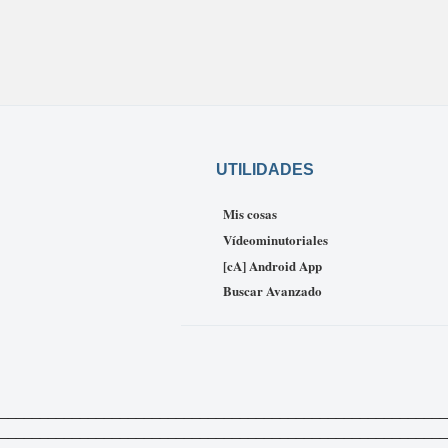
UTILIDADES
Mis cosas
Vídeominutoriales
[cA] Android App
Buscar Avanzado
_____________________________________________________________
___________________________________________________________