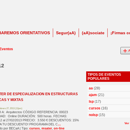
BAREMOS ORIENTATIVOS
Segur(aA)
(aA)sociate
¡Firmas c
 Eventos
A
12
TIPOS DE EVENTOS
POPULARES
aa
(28)
ER DE ESPECIALIZACION EN ESTRUCTURAS
ajam
(21)
CAS Y MIXTAS
lsp
(17)
cursos
(16)
ebrero 27, 2013 (12pm)
 A: Arquitectos CÓDIGO REFERENCIA: 00023
nolsp
(15)
AD: Online DURACIÓN: 500 horas. FECHAS:
12 al 27/02/2013 PRECIO: 3.550 € DESCUENTOS: 15%
Ver
TA TU DESCUENTO! PROGRAMA DEL C
…
o por BECaA | Tipo:
cursos
,
msater
,
on-line