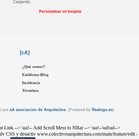
Cargando…
Personalizar mi Insignia
[
cA]
¿Qué somos?
Emblema-Blog
Incidencia
Términos
o por
aA asociacion de Arquitectos
. (Powered by
Realego.es
)
--> \ua!-- Add Scroll Mess to NBar --> \ua!--\ud
\ud-->
v CSS y desactiv
www.colectivosarquitectura.com/main/feature/edit
-