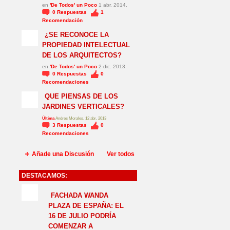
en
'De Todos' un Poco
1 abr. 2014.
0
Respuestas
1
Recomendación
¿SE RECONOCE LA
PROPIEDAD INTELECTUAL
DE LOS ARQUITECTOS?
en
'De Todos' un Poco
2 dic. 2013.
0
Respuestas
0
Recomendaciones
QUE PIENSAS DE LOS
JARDINES VERTICALES?
Última
Andres Morales, 12 abr. 2013
3
Respuestas
0
Recomendaciones
Añade una Discusión
Ver todos
DESTACAMOS:
NO_LSP
FACHADA WANDA
PLAZA DE ESPAÑA: EL
16 DE JULIO PODRÍA
COMENZAR A