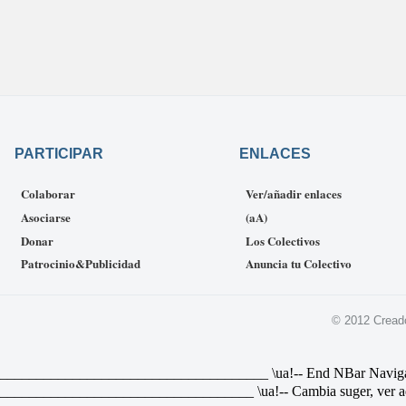
PARTICIPAR
ENLACES
Colaborar
Ver/añadir enlaces
Asociarse
(aA)
Donar
Los Colectivos
Patrocinio&Publicidad
Anuncia tu Colectivo
© 2012 Cread
________________________________ \ua!-- End NBar Navigat Link 
________________________________ \ua!-- Cambia suger, ver ad