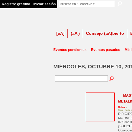
Registro gratuito
Iniciar sesión
firma contra LSP
[cA]
(aA )
Consejo (aA)bierto
Eventos pendientes
Eventos pasados
Mis
MIÉRCOLES, OCTUBRE 10, 20
MAST
METALI
Online
–
(1pm) hasta f
DIRIGIDO
MODALID
07/03/20
¡SOLICI
Convocad