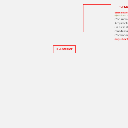
SEM
Salón de act
(6pm) hasta o
Con motiv
Arquitect
un ciclo 
manifesta
Convocado
arquitec
< Anterior