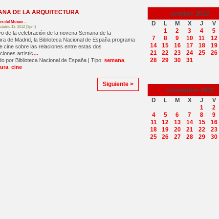
ANA DE LA ARQUITECTURA
octubre
2012
os del Museo
–
D
L
M
X
J
V
ctubre 13, 2012 (8pm)
1
2
3
4
5
o de la celebración de la novena Semana de la
7
8
9
10
11
12
ura de Madrid, la Biblioteca Nacional de España programa
14
15
16
17
18
19
de cine sobre las relaciones entre estas dos
21
22
23
24
25
26
ciones artístic
…
28
29
30
31
 por Biblioteca Nacional de España | Tipo:
semana
,
tura
,
cine
Siguiente >
noviembre
2012
D
L
M
X
J
V
1
2
4
5
6
7
8
9
11
12
13
14
15
16
18
19
20
21
22
23
25
26
27
28
29
30