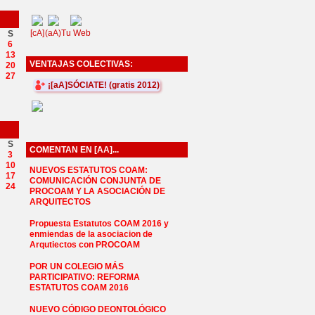
[cA]
(aA)
Tu Web
S
6
13
VENTAJAS COLECTIVAS:
20
27
¡[aA]SÓCIATE! (gratis 2012)
S
COMENTAN EN [AA]...
3
10
NUEVOS ESTATUTOS COAM:
17
COMUNICACIÓN CONJUNTA DE
24
PROCOAM Y LA ASOCIACIÓN DE
ARQUITECTOS
Propuesta Estatutos COAM 2016 y
enmiendas de la asociacion de
Arqutiectos con PROCOAM
POR UN COLEGIO MÁS
PARTICIPATIVO: REFORMA
ESTATUTOS COAM 2016
NUEVO CÓDIGO DEONTOLÓGICO