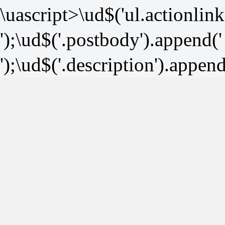
\uascript>\ud$('ul.actionlink
');\ud$('.postbody').append('
');\ud$('.description').append