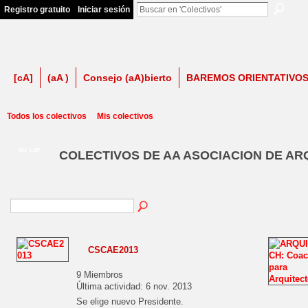
Registro gratuito
Iniciar sesión
firma contra LSP
[cA]
(aA )
Consejo (aA)bierto
BAREMOS ORIENTATIVO
Todos los colectivos
Mis colectivos
NO_LSP
COLECTIVOS DE AA ASOCIACION DE A
CSCAE2013
9 Miembros
Última actividad: 6 nov. 2013
Se elige nuevo Presidente.