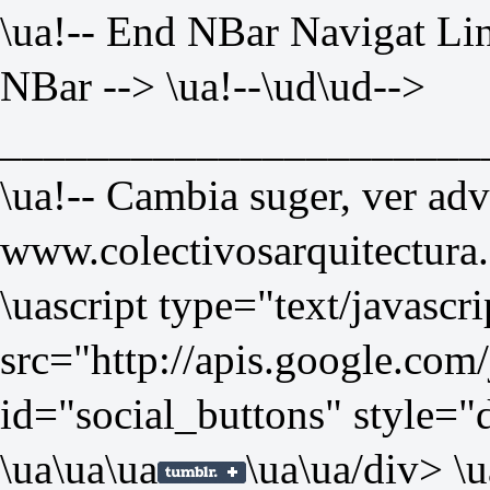
\ua!-- End NBar Navigat Lin
NBar --> \ua!--\ud
\ud-->
______________________
\ua!-- Cambia suger, ver ad
www.colectivosarquitectura.
\uascript type="text/javascri
src="
http://apis.google.com/
id="social_buttons" style="
\ua
\ua
\ua
\ua
\ua/div> \u