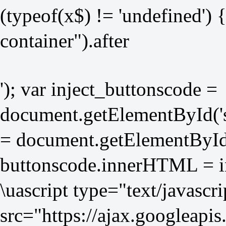
(typeof(x$) != 'undefined') 
container").after
'); var inject_buttonscode =
document.getElementById('so
= document.getElementById(
buttonscode.innerHTML = i
\uascript type="text/javascri
src="
https://ajax.googleapis