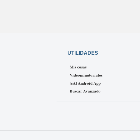
UTILIDADES
Mis cosas
Vídeominutoriales
[cA] Android App
Buscar Avanzado
_____________________________________________________________
___________________________________________________________