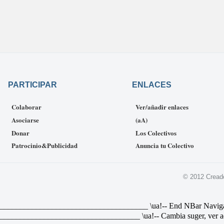
PARTICIPAR
ENLACES
Colaborar
Ver/añadir enlaces
Asociarse
(aA)
Donar
Los Colectivos
Patrocinio&Publicidad
Anuncia tu Colectivo
© 2012 Cread
________________________________ \ua!-- End NBar Navigat Link 
________________________________ \ua!-- Cambia suger, ver ad