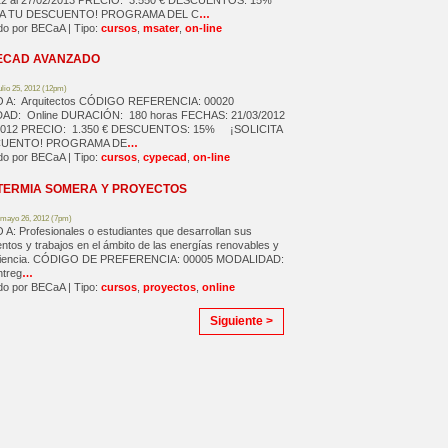
12 al 27/02/2013 PRECIO: 3.550 € DESCUENTOS: 15%
TA TU DESCUENTO! PROGRAMA DEL C
…
o por BECaA | Tipo:
cursos
,
msater
,
on-line
ECAD AVANZADO
ulio 25, 2012 (12pm)
 A: Arquitectos CÓDIGO REFERENCIA: 00020
AD: Online DURACIÓN: 180 horas FECHAS: 21/03/2012
7/2012 PRECIO: 1.350 € DESCUENTOS: 15% ¡SOLICITA
CUENTO! PROGRAMA DE
…
o por BECaA | Tipo:
cursos
,
cypecad
,
on-line
TERMIA SOMERA Y PROYECTOS
 mayo 26, 2012 (7pm)
A: Profesionales o estudiantes que desarrollan sus
ntos y trabajos en el ámbito de las energías renovables y
iciencia. CÓDIGO DE PREFERENCIA: 00005 MODALIDAD:
ntreg
…
o por BECaA | Tipo:
cursos
,
proyectos
,
online
Siguiente >