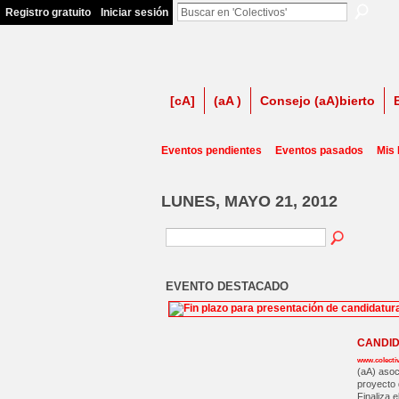
Registro gratuito
Iniciar sesión
firma contra LSP
[cA]
(aA )
Consejo (aA)bierto
Eventos pendientes
Eventos pasados
Mis
LUNES, MAYO 21, 2012
EVENTO DESTACADO
CANDID
www.colecti
(aA) asoc
proyecto 
Finaliza e