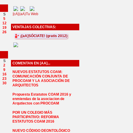
[cA]
(aA)
Tu Web
S
5
12
VENTAJAS COLECTIVAS:
19
26
¡[aA]SÓCIATE! (gratis 2012)
S
COMENTAN EN [AA]...
2
9
NUEVOS ESTATUTOS COAM:
16
COMUNICACIÓN CONJUNTA DE
23
PROCOAM Y LA ASOCIACIÓN DE
30
ARQUITECTOS
Propuesta Estatutos COAM 2016 y
enmiendas de la asociacion de
Arqutiectos con PROCOAM
POR UN COLEGIO MÁS
PARTICIPATIVO: REFORMA
ESTATUTOS COAM 2016
NUEVO CÓDIGO DEONTOLÓGICO