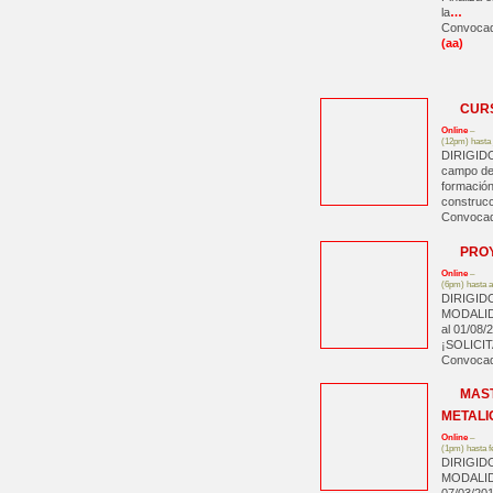
la
…
Convoca
(aa)
CURS
Online
–
(12pm) hasta 
DIRIGIDO 
campo de 
formación
construcc
Convoca
PROY
Online
–
(6pm) hasta a
DIRIGIDO
MODALIDA
al 01/0
¡SOLICI
Convocad
MAST
METALI
Online
–
(1pm) hasta f
DIRIGIDO
MODALID