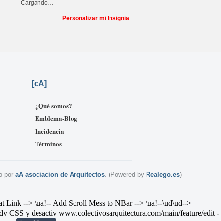
Cargando…
Personalizar mi Insignia
[
cA]
¿Qué somos?
Emblema-Blog
Incidencia
Términos
o por
aA asociacion de Arquitectos
. (Powered by
Realego.es
)
--> \ua!-- Add Scroll Mess to NBar --> \ua!--\ud
\ud-->
v CSS y desactiv
www.colectivosarquitectura.com/main/feature/edit
-