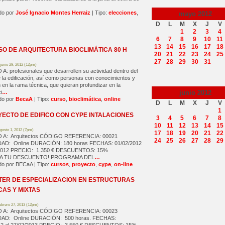
do por
José Ignacio Montes Herraiz
| Tipo:
elecciones
,
mayo
2012
D
L
M
X
J
V
1
2
3
4
6
7
8
9
10
11
13
14
15
16
17
18
O DE ARQUITECTURA BIOCLIMÁTICA 80 H
20
21
22
23
24
25
27
28
29
30
31
junio 29, 2012 (12pm)
A: profesionales que desarrollen su actividad dentro del
la edificación, así como personas con conocimientos y
 en la rama técnica, que quieran profundizar en la
junio
2012
i
…
do por
BecaA
| Tipo:
curso
,
bioclimática
,
online
D
L
M
X
J
V
1
ECTO DE EDIFICO CON CYPE INTALACIONES
3
4
5
6
7
8
10
11
12
13
14
15
gosto 1, 2012 (7pm)
17
18
19
20
21
22
 A: Arquitectos CÓDIGO REFERENCIA: 00021
24
25
26
27
28
29
D: Online DURACIÓN: 180 horas FECHAS: 01/02/2012
8/2012 PRECIO: 1.350 € DESCUENTOS: 15%
TA TU DESCUENTO! PROGRAMA DEL
…
o por BECaA | Tipo:
cursos
,
proyecto
,
cype
,
on-line
ER DE ESPECIALIZACION EN ESTRUCTURAS
CAS Y MIXTAS
ebrero 27, 2013 (12pm)
 A: Arquitectos CÓDIGO REFERENCIA: 00023
AD: Online DURACIÓN: 500 horas. FECHAS: