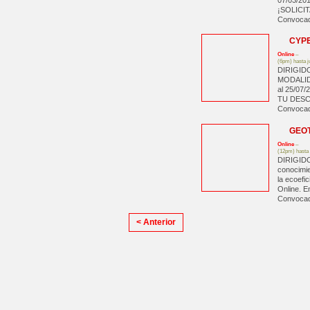
07/03/20
¡SOLICI
Convocad
CYP
Online
–
(6pm) hasta j
DIRIGIDO
MODALID
al 25/0
TU DES
Convocad
GEO
Online
–
(12pm) hasta
DIRIGIDO 
conocimie
la ecoef
Online. E
Convocad
< Anterior