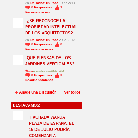
en
'De Todos' un Poco
1 abr. 2014.
0
Respuestas
1
Recomendación
¿SE RECONOCE LA
PROPIEDAD INTELECTUAL
DE LOS ARQUITECTOS?
en
'De Todos' un Poco
2 dic. 2013.
0
Respuestas
0
Recomendaciones
QUE PIENSAS DE LOS
JARDINES VERTICALES?
Última
Andres Morales, 12 abr. 2013
3
Respuestas
0
Recomendaciones
Añade una Discusión
Ver todos
DESTACAMOS:
NO_LSP
FACHADA WANDA
PLAZA DE ESPAÑA: EL
16 DE JULIO PODRÍA
COMENZAR A